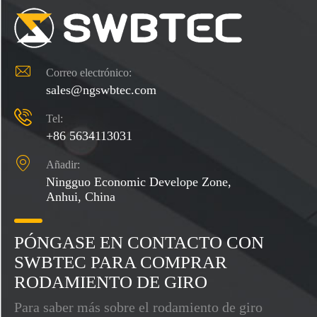

Correo electrónico:
sales@ngswbtec.com

Tel:
+86 5634113031

Añadir:
Ningguo Economic Develope Zone,
Anhui, China
PÓNGASE EN CONTACTO CON
SWBTEC PARA COMPRAR
RODAMIENTO DE GIRO
Para saber más sobre el rodamiento de giro