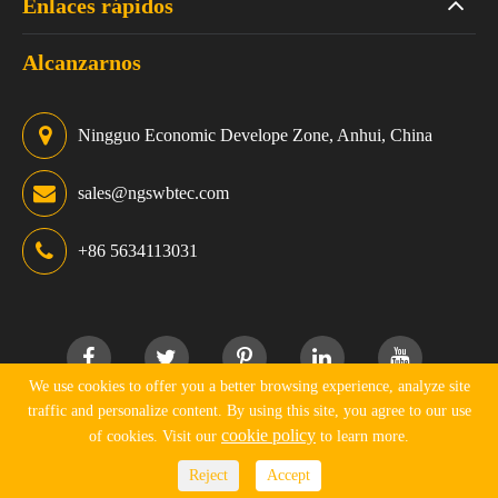
Enlaces rápidos
Alcanzarnos
Ningguo Economic Develope Zone, Anhui, China
sales@ngswbtec.com
+86 5634113031
We use cookies to offer you a better browsing experience, analyze site
traffic and personalize content. By using this site, you agree to our use
Derechos DE AUTOR ©
Ningguo Swbtec Industry Co., Ltd.
cookie policy
of cookies. Visit our
to learn more.
Todos los derechos reservados.
Reject
Accept
Sitemap
Política de privacidad