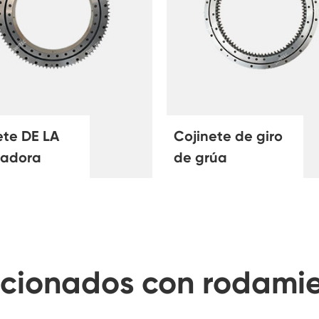
ete DE LA
Cojinete de giro
vadora
de grúa
acionados con rodamie