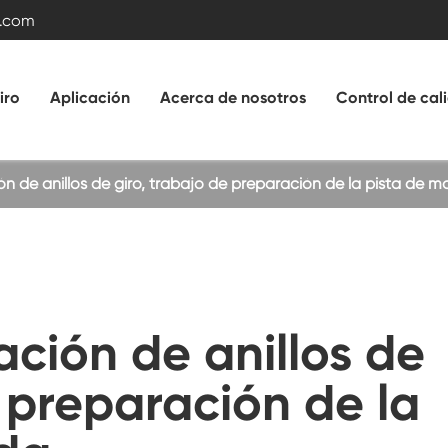
.com
iro
Aplicación
Acerca de nosotros
Control de cal
n de anillos de giro, trabajo de preparación de la pista de m
Rodamiento de rodillos cruzados
Rodamiento de bola de doble fila
ción de anillos de
Cojinete de anillo de giro con engranaje exte
e preparación de la
Cojinete de giro sin engranaje