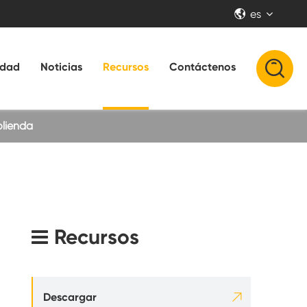
es


idad
Noticias
Recursos
Contáctenos
olienda
Recursos
rno

Descargar