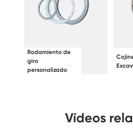
Rodamiento de
Cojin
giro
Exca
personalizado
Vídeos rel